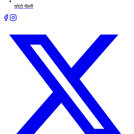
फोटो गॅलरी