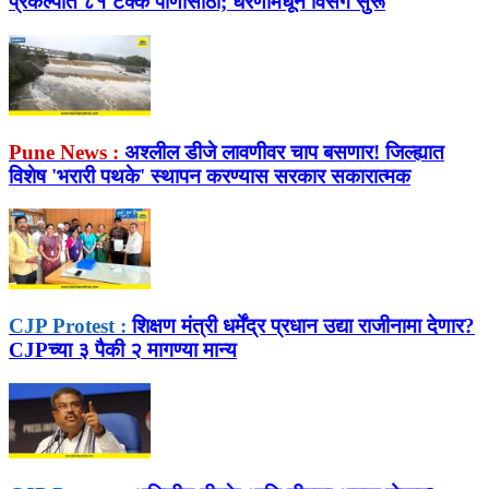
प्रकल्पात ८१ टक्के पाणीसाठा; धरणांमधून विसर्ग सुरू
Pune News :
अश्लील डीजे लावणीवर चाप बसणार! जिल्ह्यात
विशेष 'भरारी पथके' स्थापन करण्यास सरकार सकारात्मक
CJP Protest :
शिक्षण मंत्री धर्मेंद्र प्रधान उद्या राजीनामा देणार?
CJPच्या ३ पैकी २ मागण्या मान्य