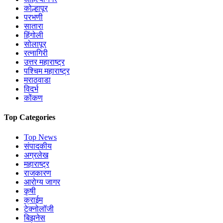
कोल्हापूर
परभणी
सातारा
हिंगोली
सोलापूर
रत्नागिरी
उत्तर महाराष्ट्र
पश्चिम महाराष्ट्र
मराठवाडा
विदर्भ
कोंकण
Top Categories
Top News
संपादकीय
अग्रलेख
महाराष्ट्र
राजकारण
आरोग्य जागर
कृषी
क्राईम
टेक्नोलॉजी
बिझनेस