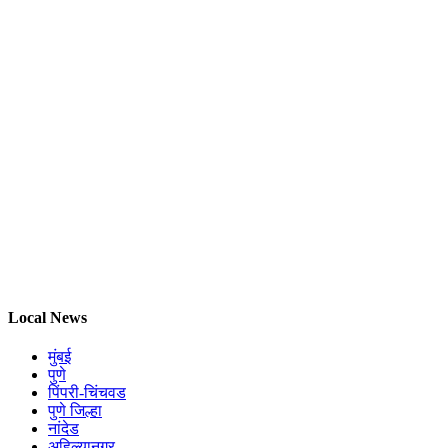
Local News
मुंबई
पुणे
पिंपरी-चिंचवड
पुणे जिल्हा
नांदेड
अहिल्यानगर