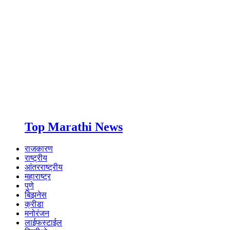
Top Marathi News
राजकारण
राष्ट्रीय
आंतरराष्ट्रीय
महाराष्ट्र
पुणे
बिझनेस
क्रीडा
मनोरंजन
लाईफस्टाईल