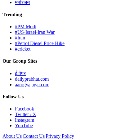
मनोरंजन
Trending
#PM Modi
#US-Israel-Iran War
#Iran
#Petrol Diesel Price Hike
#cricket
Our Group Sites
ई-पेपर
dailyprabhat.com
aarogyajagar.com
Follow Us
Facebook
Twitter / X
Instagram
YouTube
About Us
|
Contact Us
|
Privacy Policy