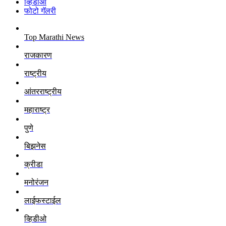
व्हिडीओ
फोटो गॅलरी
Top Marathi News
राजकारण
राष्ट्रीय
आंतरराष्ट्रीय
महाराष्ट्र
पुणे
बिझनेस
क्रीडा
मनोरंजन
लाईफस्टाईल
व्हिडीओ