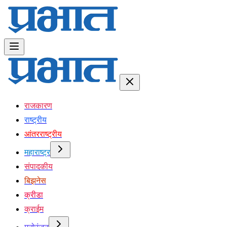
राजकारण
राष्ट्रीय
आंतरराष्ट्रीय
महाराष्ट्र
संपादकीय
बिझनेस
क्रीडा
क्राईम