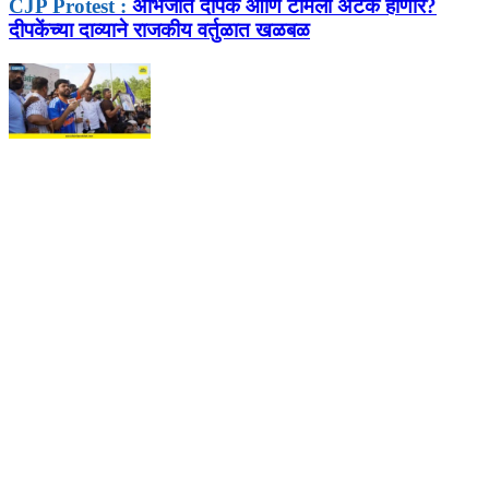
CJP Protest :
अभिजीत दीपके आणि टीमला अटक होणार?
दीपकेंच्या दाव्याने राजकीय वर्तुळात खळबळ