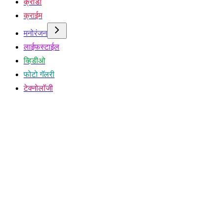
क्रीडा
क्राईम
मनोरंजन
लाईफस्टाईल
व्हिडीओ
फोटो गॅलरी
टेक्नोलॉजी