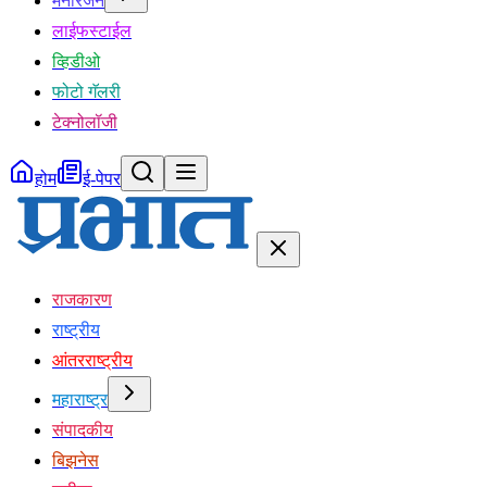
मनोरंजन
लाईफस्टाईल
व्हिडीओ
फोटो गॅलरी
टेक्नोलॉजी
होम
ई-पेपर
राजकारण
राष्ट्रीय
आंतरराष्ट्रीय
महाराष्ट्र
संपादकीय
बिझनेस