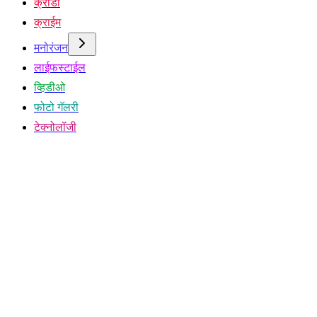
क्रीडा
क्राईम
मनोरंजन
लाईफस्टाईल
व्हिडीओ
फोटो गॅलरी
टेक्नोलॉजी