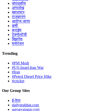
संपादकीय
अग्रलेख
महाराष्ट्र
राजकारण
आरोग्य जागर
कृषी
क्राईम
टेक्नोलॉजी
बिझनेस
मनोरंजन
Trending
#PM Modi
#US-Israel-Iran War
#Iran
#Petrol Diesel Price Hike
#cricket
Our Group Sites
ई-पेपर
dailyprabhat.com
aarogyajagar.com