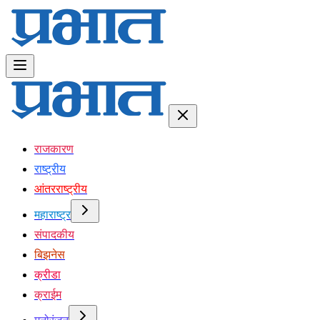
राजकारण
राष्ट्रीय
आंतरराष्ट्रीय
महाराष्ट्र
संपादकीय
बिझनेस
क्रीडा
क्राईम