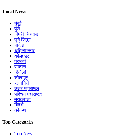
Local News
मुंबई
पुणे
पिंपरी-चिंचवड
पुणे जिल्हा
नांदेड
अहिल्यानगर
कोल्हापूर
परभणी
सातारा
हिंगोली
सोलापूर
रत्नागिरी
उत्तर महाराष्ट्र
पश्चिम महाराष्ट्र
मराठवाडा
विदर्भ
कोंकण
Top Categories
Top News