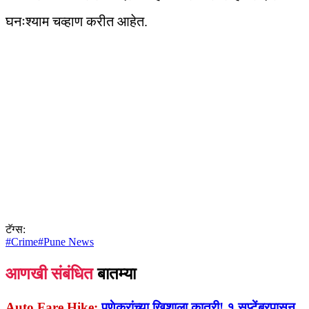
घनःश्याम चव्हाण करीत आहेत.
टॅग्स:
#
Crime
#
Pune News
आणखी संबंधित
बातम्या
Auto Fare Hike:
पुणेकरांच्या खिशाला कात्री! १ सप्टेंबरपासून