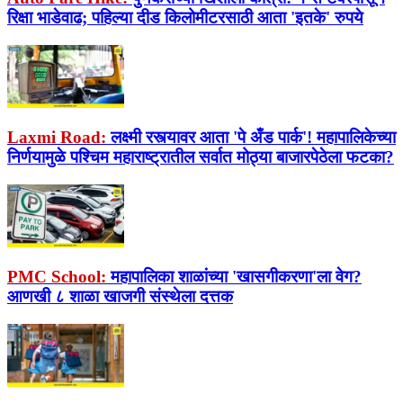
रिक्षा भाडेवाढ; पहिल्या दीड किलोमीटरसाठी आता 'इतके' रुपये
Laxmi Road:
लक्ष्मी रस्त्यावर आता 'पे अँड पार्क'! महापालिकेच्या
निर्णयामुळे पश्चिम महाराष्ट्रातील सर्वात मोठ्या बाजारपेठेला फटका?
PMC School:
महापालिका शाळांच्या 'खासगीकरणा'ला वेग?
आणखी ८ शाळा खाजगी संस्थेला दत्तक