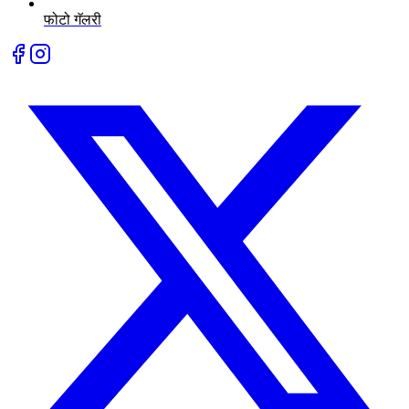
फोटो गॅलरी