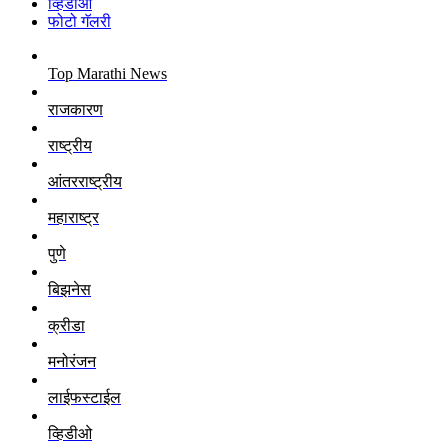
व्हिडीओ
फोटो गॅलरी
Top Marathi News
राजकारण
राष्ट्रीय
आंतरराष्ट्रीय
महाराष्ट्र
पुणे
बिझनेस
क्रीडा
मनोरंजन
लाईफस्टाईल
व्हिडीओ