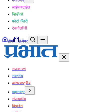
मनोरंजन
लाईफस्टाईल
व्हिडीओ
फोटो गॅलरी
टेक्नोलॉजी
होम
ई-पेपर
राजकारण
राष्ट्रीय
आंतरराष्ट्रीय
महाराष्ट्र
संपादकीय
बिझनेस