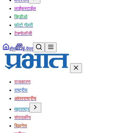
मनोरंजन
लाईफस्टाईल
व्हिडीओ
फोटो गॅलरी
टेक्नोलॉजी
होम
ई-पेपर
राजकारण
राष्ट्रीय
आंतरराष्ट्रीय
महाराष्ट्र
संपादकीय
बिझनेस