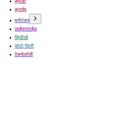
क्रीडा
क्राईम
मनोरंजन
लाईफस्टाईल
व्हिडीओ
फोटो गॅलरी
टेक्नोलॉजी