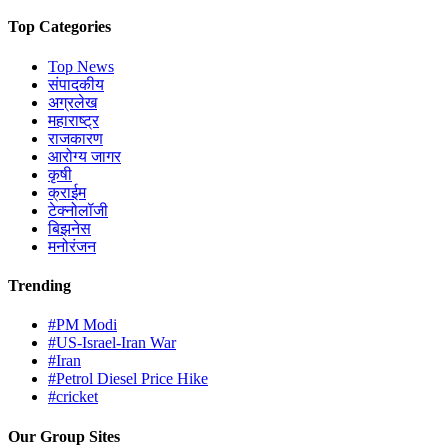
Top Categories
Top News
संपादकीय
अग्रलेख
महाराष्ट्र
राजकारण
आरोग्य जागर
कृषी
क्राईम
टेक्नोलॉजी
बिझनेस
मनोरंजन
Trending
#PM Modi
#US-Israel-Iran War
#Iran
#Petrol Diesel Price Hike
#cricket
Our Group Sites