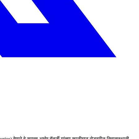
rjee) देणारे हे समन्स अखेर बॅनर्जी यांच्या कालीघाट रोडवरील निवासस्थानी