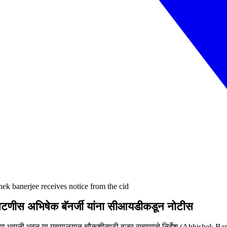
hek banerjee receives notice from the cid
रचिटणीस अभिषेक बॅनर्जी यांना सीआयडीकडून नोटीस
च्या भवानी भवन या मुख्यालयात चौकशीसाठी हजर राहण्याचे निर्देश (Abhishek Bane