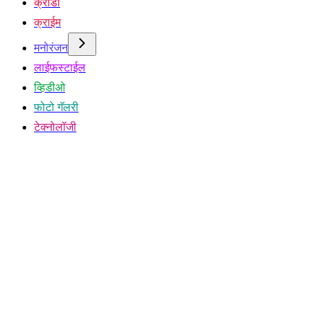
क्रीडा
क्राईम
मनोरंजन
लाईफस्टाईल
व्हिडीओ
फोटो गॅलरी
टेक्नोलॉजी