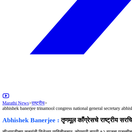
Marathi News
>
राष्ट्रीय
>
abhishek banerjee trinamool congress national general secretary abhis
Abhishek Banerjee :
तृणमूल काँग्रेसचे राष्ट्रीय स
सीआयडीच्या सूत्रांनी दिलेल्या माहितीनुसार, सोमवारी दुपारी १२ वाजता एजन्सी