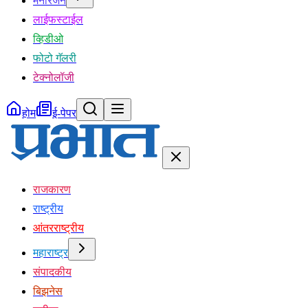
मनोरंजन
लाईफस्टाईल
व्हिडीओ
फोटो गॅलरी
टेक्नोलॉजी
होम
ई-पेपर
राजकारण
राष्ट्रीय
आंतरराष्ट्रीय
महाराष्ट्र
संपादकीय
बिझनेस