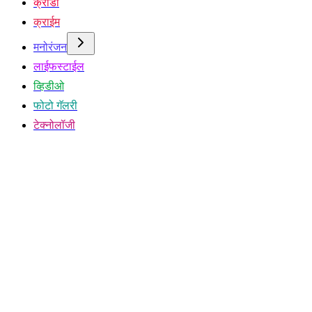
क्रीडा
क्राईम
मनोरंजन
लाईफस्टाईल
व्हिडीओ
फोटो गॅलरी
टेक्नोलॉजी