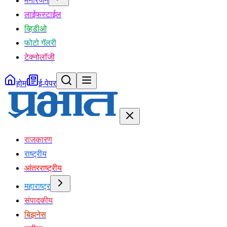
मनोरंजन
लाईफस्टाईल
व्हिडीओ
फोटो गॅलरी
टेक्नोलॉजी
होम
ई-पेपर
राजकारण
राष्ट्रीय
आंतरराष्ट्रीय
महाराष्ट्र
संपादकीय
बिझनेस