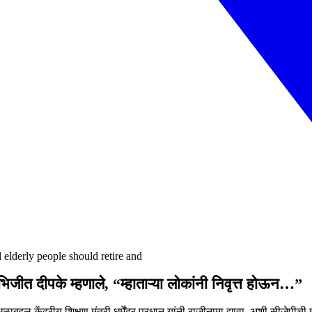
 elderly people should retire and
िजीत दीपके म्हणाले, “म्हाताऱ्या लोकांनी निवृत्त होऊन…”
दल केंद्रीय शिक्षण मंत्री धर्मेंद्र प्रधान यांनी राजीनामा द्यावा, अशी सीजेपीची