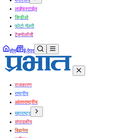
मनोरंजन
लाईफस्टाईल
व्हिडीओ
फोटो गॅलरी
टेक्नोलॉजी
होम
ई-पेपर
राजकारण
राष्ट्रीय
आंतरराष्ट्रीय
महाराष्ट्र
संपादकीय
बिझनेस