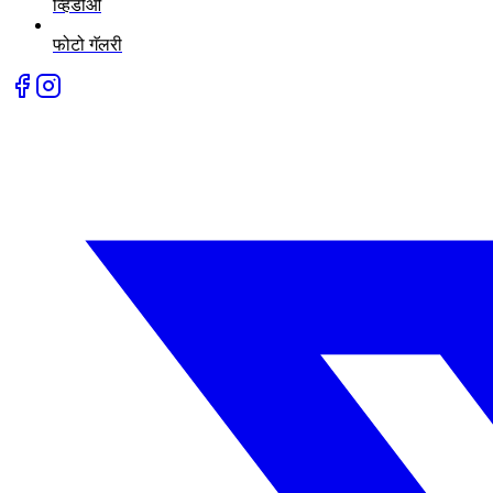
फोटो गॅलरी
Top Marathi News
राजकारण
राष्ट्रीय
आंतरराष्ट्रीय
महाराष्ट्र
पुणे
बिझनेस
क्रीडा
मनोरंजन
लाईफस्टाईल
व्हिडीओ