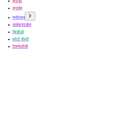
क्रीडा
क्राईम
मनोरंजन
लाईफस्टाईल
व्हिडीओ
फोटो गॅलरी
टेक्नोलॉजी