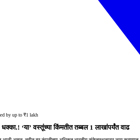
ked by up to ₹1 lakh
क्का.! ‘या’ वस्तूंच्या किंमतीत तब्बल 1 लाखांपर्यंत वाढ
्यात आली असून, नवीन दर कंपनीच्या अधिकृत भारतीय संकेतस्थळावर लागू करण्या