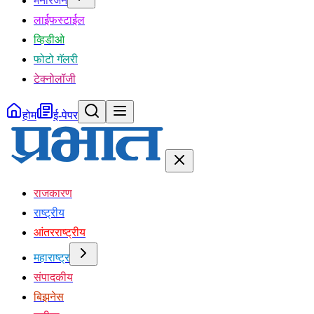
मनोरंजन
लाईफस्टाईल
व्हिडीओ
फोटो गॅलरी
टेक्नोलॉजी
होम
ई-पेपर
राजकारण
राष्ट्रीय
आंतरराष्ट्रीय
महाराष्ट्र
संपादकीय
बिझनेस