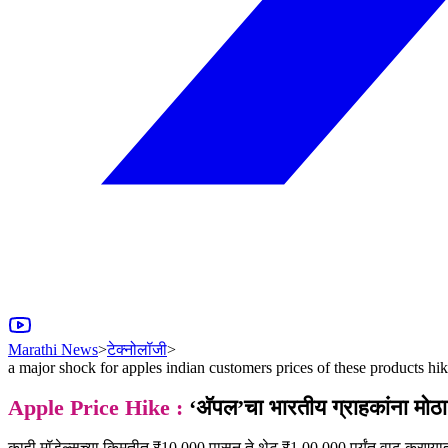
Marathi News
>
टेक्नोलॉजी
>
a major shock for apples indian customers prices of these products hi
Apple Price Hike :
‘अ‍ॅपल’चा भारतीय ग्राहकांना मोठा ध
काही मॉडेल्सच्या किमतीत ₹10,000 पासून ते थेट ₹1,00,000 पर्यंत वाढ करण