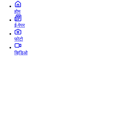
होम
ई-पेपर
फोटो
व्हिडिओ