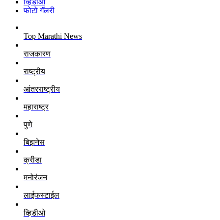
व्हिडीओ
फोटो गॅलरी
Top Marathi News
राजकारण
राष्ट्रीय
आंतरराष्ट्रीय
महाराष्ट्र
पुणे
बिझनेस
क्रीडा
मनोरंजन
लाईफस्टाईल
व्हिडीओ