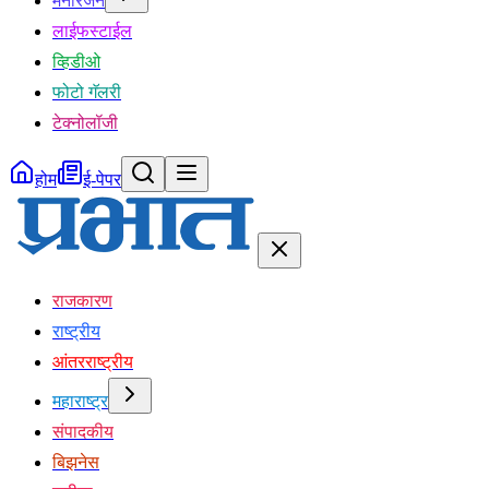
मनोरंजन
लाईफस्टाईल
व्हिडीओ
फोटो गॅलरी
टेक्नोलॉजी
होम
ई-पेपर
राजकारण
राष्ट्रीय
आंतरराष्ट्रीय
महाराष्ट्र
संपादकीय
बिझनेस