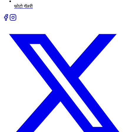
फोटो गॅलरी