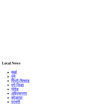
Local News
मुंबई
पुणे
पिंपरी-चिंचवड
पुणे जिल्हा
नांदेड
अहिल्यानगर
कोल्हापूर
परभणी