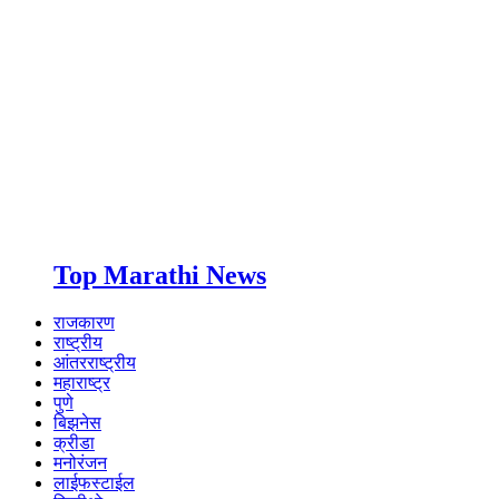
Top Marathi News
राजकारण
राष्ट्रीय
आंतरराष्ट्रीय
महाराष्ट्र
पुणे
बिझनेस
क्रीडा
मनोरंजन
लाईफस्टाईल