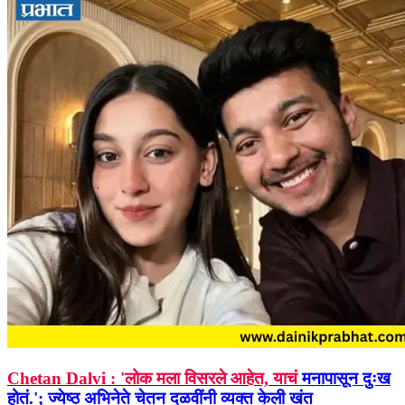
Chetan Dalvi : 'लोक मला विसरले आहेत, याचं
मनापासून दुःख
होतं.'; ज्येष्ठ अभिनेते चेतन दळवींनी व्यक्त केली खंत