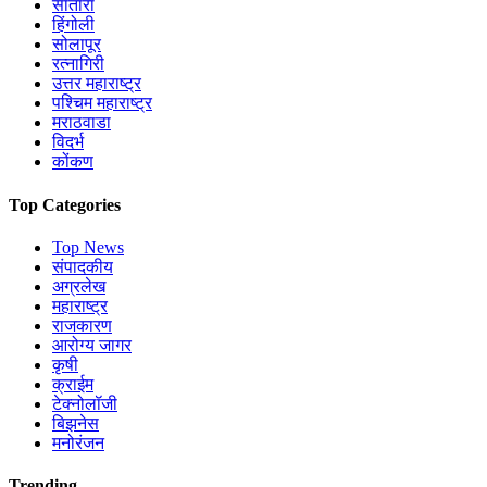
सातारा
हिंगोली
सोलापूर
रत्नागिरी
उत्तर महाराष्ट्र
पश्चिम महाराष्ट्र
मराठवाडा
विदर्भ
कोंकण
Top Categories
Top News
संपादकीय
अग्रलेख
महाराष्ट्र
राजकारण
आरोग्य जागर
कृषी
क्राईम
टेक्नोलॉजी
बिझनेस
मनोरंजन
Trending