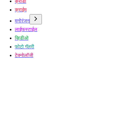
क्रीडा
क्राईम
मनोरंजन
लाईफस्टाईल
व्हिडीओ
फोटो गॅलरी
टेक्नोलॉजी