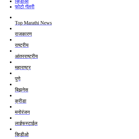
व्हिडीओ
फोटो गॅलरी
Top Marathi News
राजकारण
राष्ट्रीय
आंतरराष्ट्रीय
महाराष्ट्र
पुणे
बिझनेस
क्रीडा
मनोरंजन
लाईफस्टाईल
व्हिडीओ