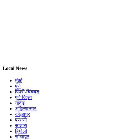
Local News
मुंबई
पुणे
पिंपरी-चिंचवड
पुणे जिल्हा
नांदेड
अहिल्यानगर
कोल्हापूर
परभणी
सातारा
हिंगोली
सोलापूर