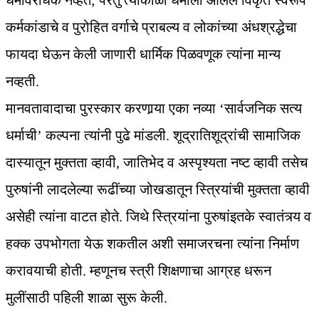
धर्मविरोधक नव्हते; परंतु त्याकाळी धर्माला आलेले विकृत स्वरूप
कर्मकांडाचे व पुरोहित वर्गाचे प्राबल्य व लोकांच्या अंधश्रद्धेचा
फायदा घेऊन केली जाणारी धार्मिक पिळवणूक त्यांना मान्य
नव्हती.
मानवतावादाचा पुरस्कार करणार्‍या एका नव्या ‘सार्वजनिक सत्य
धर्माची’ कल्पना त्यांनी पुढे मांडली. शूद्रातिशूद्रांची सामाजिक
दास्यातून मुक्तता व्हावी, जातिभेद व अस्पृश्यता नष्ट व्हावी तसेच
पुरुषांनी लादलेल्या रूढींच्या जोखडातून स्त्रियांची मुक्तता व्हावी
असेही त्यांना वाटत होते. जिथे स्त्रियांना पुरुषांइतके स्वातंत्र्य व
हक्क उपभोगता येऊ शकतील अशी समाजरचना त्यांना निर्माण
करावयाची होती. म्हणूनच स्त्री शिक्षणाचा आग्रह धरून
मुलींसाठी पहिली शाळा सुरू केली.