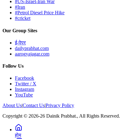
#US-Israel-Iran War
#Iran
#Petrol Diesel Price Hike
#cricket
Our Group Sites
ई-पेपर
dailyprabhat.com
aarogyajagar.com
Follow Us
Facebook
Twitter / X
Instagram
YouTube
About Us
|
Contact Us
|
Privacy Policy
Copyright © 2026-26 Dainik Prabhat., All Rights Reserved.
होम