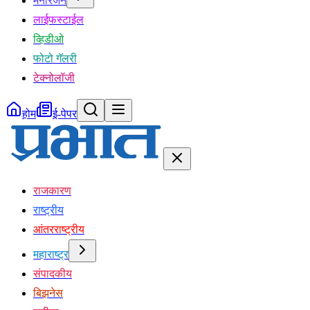
मनोरंजन
लाईफस्टाईल
व्हिडीओ
फोटो गॅलरी
टेक्नोलॉजी
होम
ई-पेपर
राजकारण
राष्ट्रीय
आंतरराष्ट्रीय
महाराष्ट्र
संपादकीय
बिझनेस