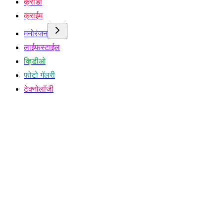
क्रीडा
क्राईम
मनोरंजन
लाईफस्टाईल
व्हिडीओ
फोटो गॅलरी
टेक्नोलॉजी