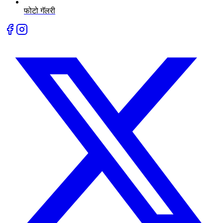
फोटो गॅलरी