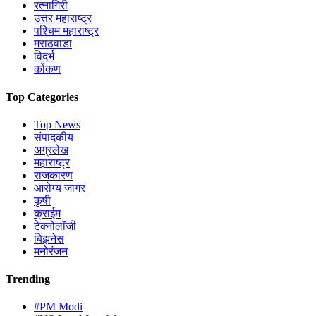
रत्नागिरी
उत्तर महाराष्ट्र
पश्चिम महाराष्ट्र
मराठवाडा
विदर्भ
कोंकण
Top Categories
Top News
संपादकीय
अग्रलेख
महाराष्ट्र
राजकारण
आरोग्य जागर
कृषी
क्राईम
टेक्नोलॉजी
बिझनेस
मनोरंजन
Trending
#PM Modi