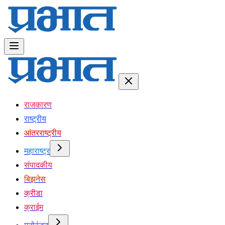
राजकारण
राष्ट्रीय
आंतरराष्ट्रीय
महाराष्ट्र
संपादकीय
बिझनेस
क्रीडा
क्राईम