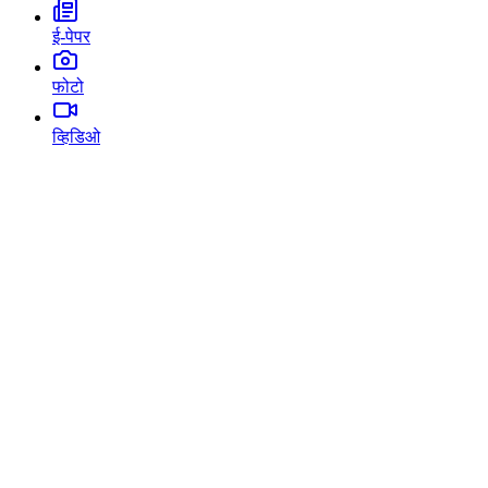
ई-पेपर
फोटो
व्हिडिओ