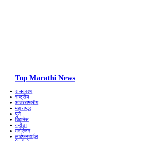
Top Marathi News
राजकारण
राष्ट्रीय
आंतरराष्ट्रीय
महाराष्ट्र
पुणे
बिझनेस
क्रीडा
मनोरंजन
लाईफस्टाईल