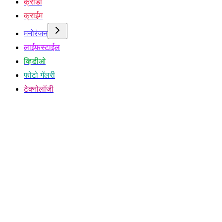
क्रीडा
क्राईम
मनोरंजन
लाईफस्टाईल
व्हिडीओ
फोटो गॅलरी
टेक्नोलॉजी