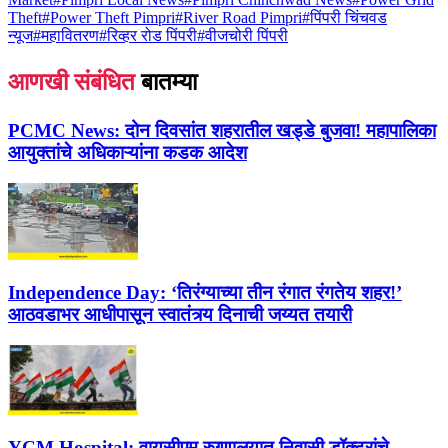
Theft
#
Power Theft Pimpri
#
River Road Pimpri
#
पिंपरी चिंचवड
न्यूज
#
महावितरण
#
रिव्हर रोड पिंपरी
#
वीजचोरी पिंपरी
आणखी संबंधित
बातम्या
PCMC News:
दोन दिवसांत शहरातील खड्डे बुजवा! महापालिका
आयुक्तांचे अधिकाऱ्यांना कडक आदेश
Independence Day:
‘तिरंग्याच्या तीन रंगात रंगतेय शहर!’
आठवडाभर आधीपासून स्वातंत्र्य दिनाची जय्यत तयारी
YCM Hospital:
वायसीएम रुग्णालयात निवासी डॉक्टरांचे