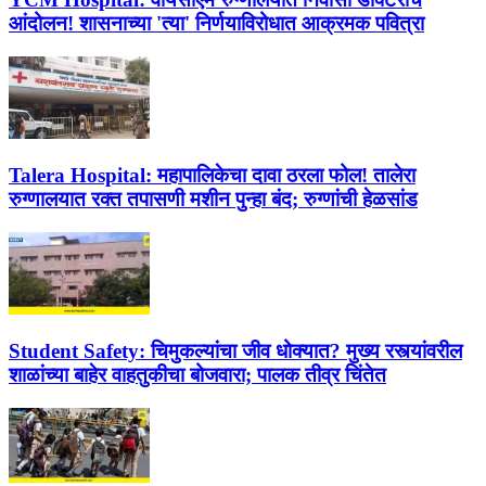
आंदोलन! शासनाच्या 'त्या' निर्णयाविरोधात आक्रमक पवित्रा
Talera Hospital:
महापालिकेचा दावा ठरला फोल! तालेरा
रुग्णालयात रक्त तपासणी मशीन पुन्हा बंद; रुग्णांची हेळसांड
Student Safety:
चिमुकल्यांचा जीव धोक्यात? मुख्य रस्त्यांवरील
शाळांच्या बाहेर वाहतुकीचा बोजवारा; पालक तीव्र चिंतेत