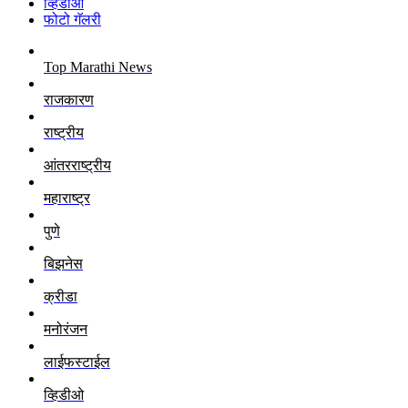
व्हिडीओ
फोटो गॅलरी
Top Marathi News
राजकारण
राष्ट्रीय
आंतरराष्ट्रीय
महाराष्ट्र
पुणे
बिझनेस
क्रीडा
मनोरंजन
लाईफस्टाईल
व्हिडीओ