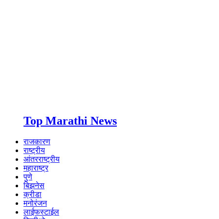
Top Marathi News
राजकारण
राष्ट्रीय
आंतरराष्ट्रीय
महाराष्ट्र
पुणे
बिझनेस
क्रीडा
मनोरंजन
लाईफस्टाईल