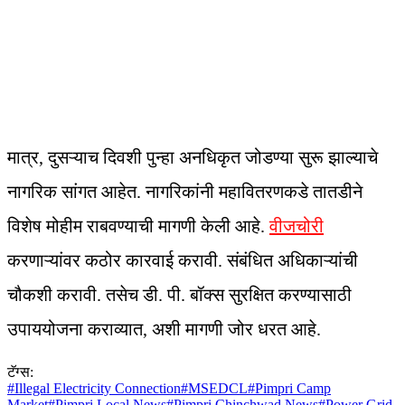
मात्र, दुसऱ्याच दिवशी पुन्हा अनधिकृत जोडण्या सुरू झाल्याचे
नागरिक सांगत आहेत. नागरिकांनी महावितरणकडे तातडीने
विशेष मोहीम राबवण्याची मागणी केली आहे.
वीजचोरी
करणाऱ्यांवर कठोर कारवाई करावी. संबंधित अधिकाऱ्यांची
चौकशी करावी. तसेच डी. पी. बॉक्स सुरक्षित करण्यासाठी
उपाययोजना कराव्यात, अशी मागणी जोर धरत आहे.
टॅग्स:
#
Illegal Electricity Connection
#
MSEDCL
#
Pimpri Camp
Market
#
Pimpri Local News
#
Pimpri Chinchwad News
#
Power Grid