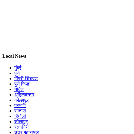
Local News
मुंबई
पुणे
पिंपरी-चिंचवड
पुणे जिल्हा
नांदेड
अहिल्यानगर
कोल्हापूर
परभणी
सातारा
हिंगोली
सोलापूर
रत्नागिरी
उत्तर महाराष्ट्र