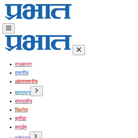
राजकारण
राष्ट्रीय
आंतरराष्ट्रीय
महाराष्ट्र
संपादकीय
बिझनेस
क्रीडा
क्राईम