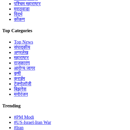
पश्चिम महाराष्ट्र
मराठवाडा
विदर्भ
कोंकण
Top Categories
Top News
संपादकीय
अग्रलेख
महाराष्ट्र
राजकारण
आरोग्य जागर
कृषी
क्राईम
टेक्नोलॉजी
बिझनेस
मनोरंजन
Trending
#PM Modi
#US-Israel-Iran War
#Iran