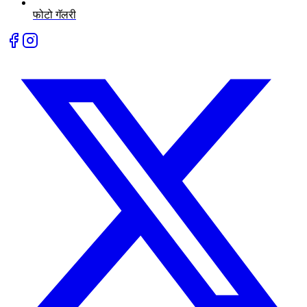
फोटो गॅलरी