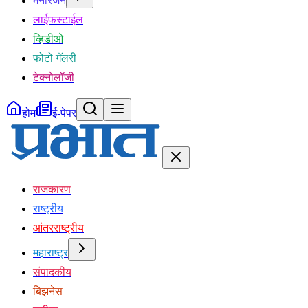
मनोरंजन
लाईफस्टाईल
व्हिडीओ
फोटो गॅलरी
टेक्नोलॉजी
होम
ई-पेपर
राजकारण
राष्ट्रीय
आंतरराष्ट्रीय
महाराष्ट्र
संपादकीय
बिझनेस