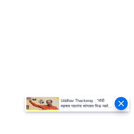
Uddhav Thackeray : "मोदी
महाशय गद्दारांना सांगतात भिऊ नकोस
म